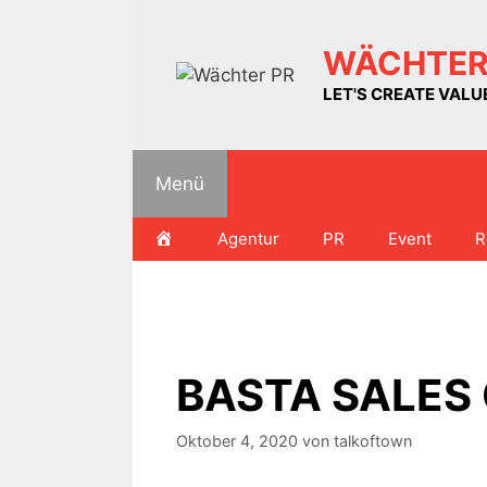
Zum
Inhalt
WÄCHTER
springen
LET'S CREATE VAL
Menü
HOME
Agentur
PR
Event
R
BASTA SALES
Oktober 4, 2020
von
talkoftown