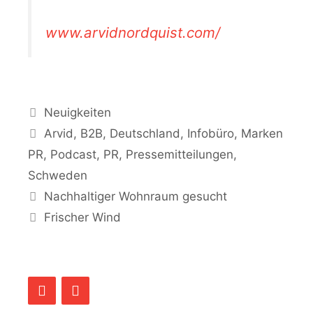
www.arvidnordquist.com/
Kategorien
Neuigkeiten
Schlagwörter
Arvid
,
B2B
,
Deutschland
,
Infobüro
,
Marken
PR
,
Podcast
,
PR
,
Pressemitteilungen
,
Schweden
Nachhaltiger Wohnraum gesucht
Frischer Wind