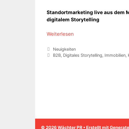
Standortmarketing live aus dem M
digitalem Storytelling
Weiterlesen
Kategorien
Neuigkeiten
Schlagwörter
B2B
,
Digitales Storytelling
,
Immobilien
,
© 2026 Wächter PR
• Erstellt mit
Generat