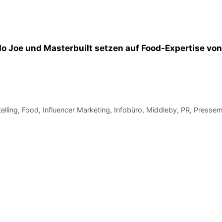
ado Joe und Masterbuilt setzen auf Food-Expertise vo
elling
,
Food
,
Influencer Marketing
,
Infobüro
,
Middleby
,
PR
,
Pressemi