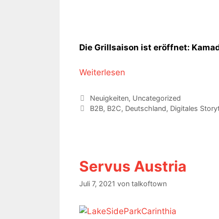
Die Grillsaison ist eröffnet: Kam
Weiterlesen
Kategorien
Neuigkeiten
,
Uncategorized
Schlagwörter
B2B
,
B2C
,
Deutschland
,
Digitales Storyt
Servus Austria
Juli 7, 2021
von
talkoftown