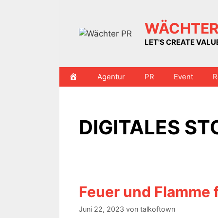
Zum
Inhalt
WÄCHTER
springen
LET'S CREATE VAL
HOME
Agentur
PR
Event
R
DIGITALES ST
Feuer und Flamme 
Juni 22, 2023
von
talkoftown