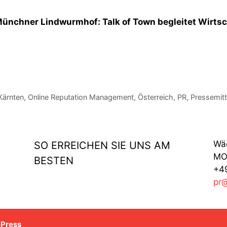
ünchner Lindwurmhof: Talk of Town begleitet Wirtsc
Kärnten
,
Online Reputation Management
,
Österreich
,
PR
,
Pressemitt
Wä
SO ERREICHEN SIE UNS AM
MO 
BESTEN
+49
pr
ePress