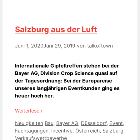
Salzburg aus der Luft
Juni 1, 2020
Juni 29, 2019
von
talkoftown
Internationale Gipfeltreffen stehen bei der
Bayer AG, Division Crop Science quasi auf
der Tagesordnung: Bei der Europareise
unseres langjährigen Eventkunden ging es
heuer hoch her.
Weiterlesen
Kategorien
Schlagwörter
Neuigkeiten
Bau
,
Bayer AG
,
Düsseldorf
,
Event
,
Fachtagungen
,
Incentive
,
Österreich
,
Salzburg
,
Verkaufswettbewerbe