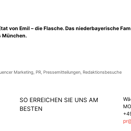
Etat von Emil – die Flasche. Das niederbayerische Fa
us München.
luencer Marketing
,
PR
,
Pressemitteilungen
,
Redaktionsbesuche
Wä
SO ERREICHEN SIE UNS AM
MO 
BESTEN
+49
pr