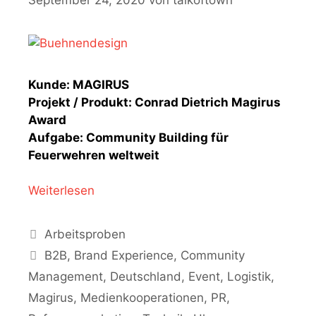
Kunde: MAGIRUS
Projekt / Produkt: Conrad Dietrich Magirus
Award
Aufgabe: Community Building für
Feuerwehren weltweit
Weiterlesen
Kategorien
Arbeitsproben
Schlagwörter
B2B
,
Brand Experience
,
Community
Management
,
Deutschland
,
Event
,
Logistik
,
Magirus
,
Medienkooperationen
,
PR
,