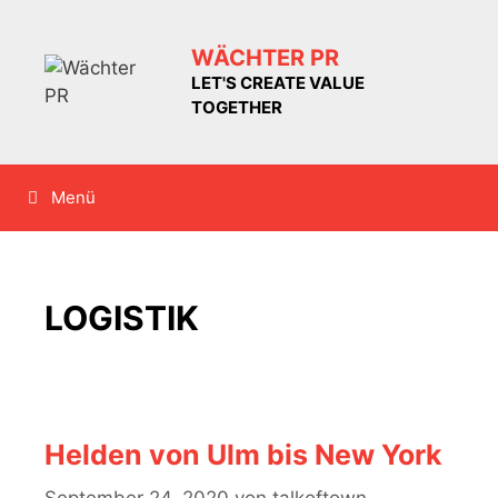
Zum
Inhalt
WÄCHTER PR
springen
LET'S CREATE VALUE
TOGETHER
Menü
LOGISTIK
Helden von Ulm bis New York
September 24, 2020
von
talkoftown