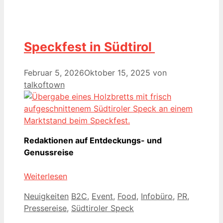
Speckfest in Südtirol
Februar 5, 2026
Oktober 15, 2025
von
talkoftown
Redaktionen auf Entdeckungs- und
Genussreise
Weiterlesen
Kategorien
Schlagwörter
Neuigkeiten
B2C
,
Event
,
Food
,
Infobüro
,
PR
,
Pressereise
,
Südtiroler Speck