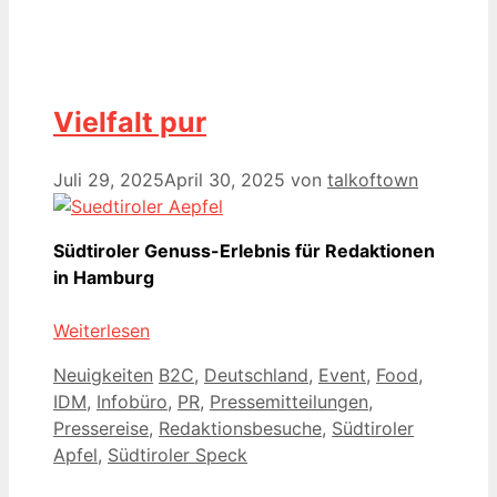
Vielfalt pur
Juli 29, 2025
April 30, 2025
von
talkoftown
Südtiroler Genuss-Erlebnis für Redaktionen
in Hamburg
Weiterlesen
Kategorien
Schlagwörter
Neuigkeiten
B2C
,
Deutschland
,
Event
,
Food
,
IDM
,
Infobüro
,
PR
,
Pressemitteilungen
,
Pressereise
,
Redaktionsbesuche
,
Südtiroler
Apfel
,
Südtiroler Speck