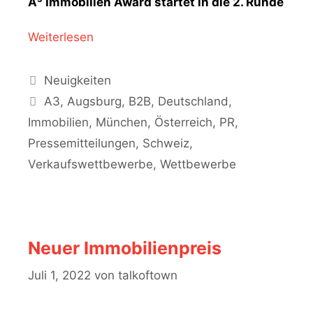
A³ Immobilien Award startet in die 2. Runde
Weiterlesen
Kategorien
Neuigkeiten
Schlagwörter
A3
,
Augsburg
,
B2B
,
Deutschland
,
Immobilien
,
München
,
Österreich
,
PR
,
Pressemitteilungen
,
Schweiz
,
Verkaufswettbewerbe
,
Wettbewerbe
Neuer Immobilienpreis
Juli 1, 2022
von
talkoftown