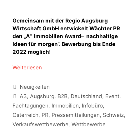
G
emeinsam mit der Regio Augsburg
Wirtschaft GmbH entwickelt Wächter PR
den „A³ Immobilien Award ̶ nachhaltige
Ideen für morgen“. Bewerbung bis Ende
2022 möglich!
Weiterlesen
Kategorien
Neuigkeiten
Schlagwörter
A3
,
Augsburg
,
B2B
,
Deutschland
,
Event
,
Fachtagungen
,
Immobilien
,
Infobüro
,
Österreich
,
PR
,
Pressemitteilungen
,
Schweiz
,
Verkaufswettbewerbe
,
Wettbewerbe