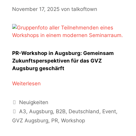
November 17, 2025
von
talkoftown
PR-Workshop in Augsburg: Gemeinsam
Zukunftsperspektiven für das GVZ
Augsburg geschärft
Weiterlesen
Kategorien
Neuigkeiten
Schlagwörter
A3
,
Augsburg
,
B2B
,
Deutschland
,
Event
,
GVZ Augsburg
,
PR
,
Workshop