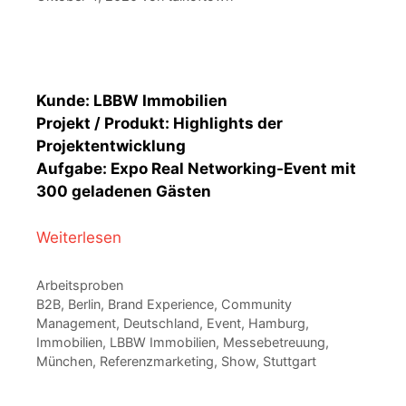
Kunde: LBBW Immobilien
Projekt / Produkt: Highlights der
Projektentwicklung
Aufgabe: Expo Real Networking-Event mit
300 geladenen Gästen
Weiterlesen
Kategorien
Arbeitsproben
Schlagwörter
B2B
,
Berlin
,
Brand Experience
,
Community
Management
,
Deutschland
,
Event
,
Hamburg
,
Immobilien
,
LBBW Immobilien
,
Messebetreuung
,
München
,
Referenzmarketing
,
Show
,
Stuttgart