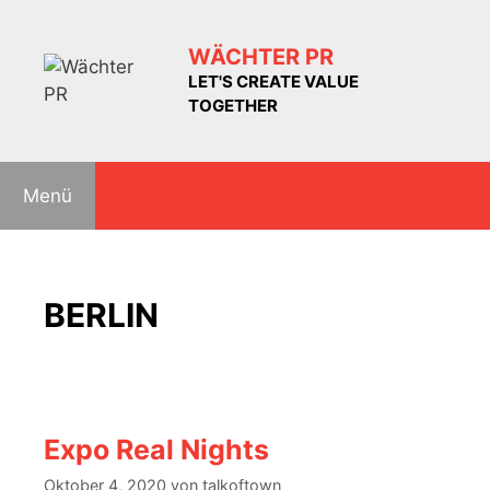
Zum
Inhalt
WÄCHTER PR
springen
LET'S CREATE VALUE
TOGETHER
Menü
BERLIN
Expo Real Nights
Oktober 4, 2020
von
talkoftown