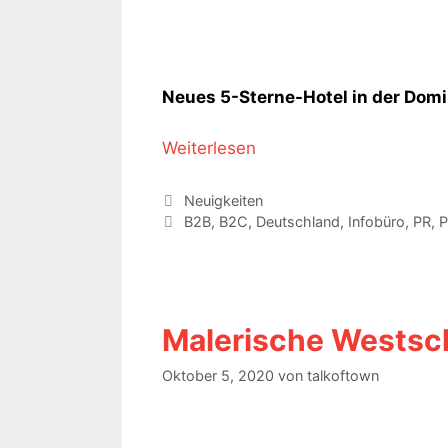
Neues 5-Sterne-Hotel in der Dom
Weiterlesen
Kategorien
Neuigkeiten
Schlagwörter
B2B
,
B2C
,
Deutschland
,
Infobüro
,
PR
,
P
Malerische Westsc
Oktober 5, 2020
von
talkoftown