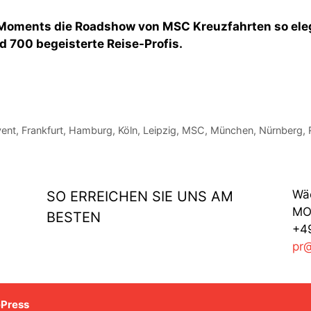
g Moments die Roadshow von MSC Kreuzfahrten so eleg
nd 700 begeisterte Reise-Profis.
ent
,
Frankfurt
,
Hamburg
,
Köln
,
Leipzig
,
MSC
,
München
,
Nürnberg
,
Wä
SO ERREICHEN SIE UNS AM
MO 
BESTEN
+49
pr
ePress