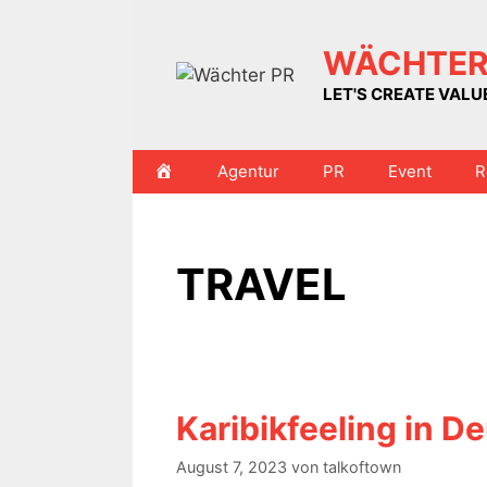
Zum
Inhalt
WÄCHTER
springen
LET'S CREATE VAL
HOME
Agentur
PR
Event
R
TRAVEL
Karibikfeeling in D
August 7, 2023
von
talkoftown