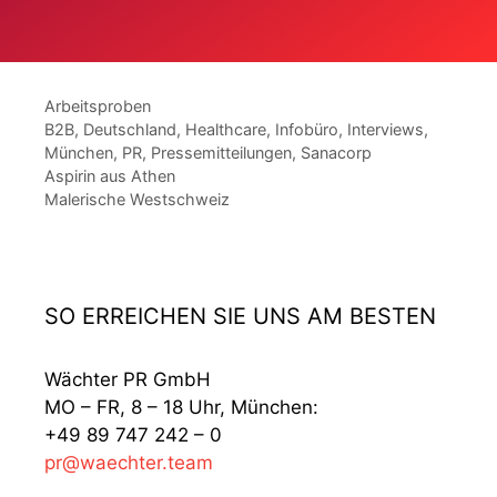
e
t
t
r
i
o
d
o
r
i
n
e
Kategorien
Arbeitsproben
e
s
n
Schlagwörter
B2B
,
Deutschland
,
Healthcare
,
Infobüro
,
Interviews
,
K
b
k
München
,
PR
,
Pressemitteilungen
,
Sanacorp
u
e
o
l
r
n
Aspirin aus Athen
i
a
f
Malerische Westschweiz
s
t
e
s
u
r
e
n
e
,
g
n
f
z
SO ERREICHEN SIE UNS AM BESTEN
ü
e
r
n
F
.
Wächter PR GmbH
ü
MO – FR, 8 – 18 Uhr, München:
h
+49 89 747 242 – 0
r
pr@waechter.team
u
n