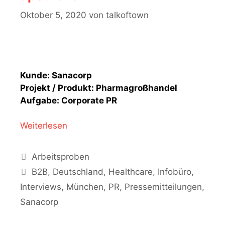
Oktober 5, 2020
von
talkoftown
Kunde: Sanacorp
Projekt / Produkt: Pharmagroßhandel
Aufgabe: Corporate PR
Weiterlesen
Kategorien
Arbeitsproben
Schlagwörter
B2B
,
Deutschland
,
Healthcare
,
Infobüro
,
Interviews
,
München
,
PR
,
Pressemitteilungen
,
Sanacorp